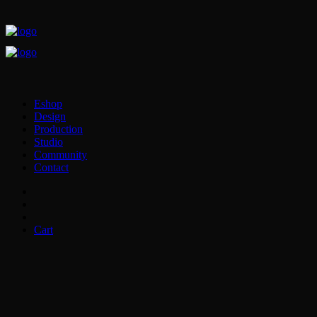
Eshop
Design
Production
Studio
Community
Contact
Cart