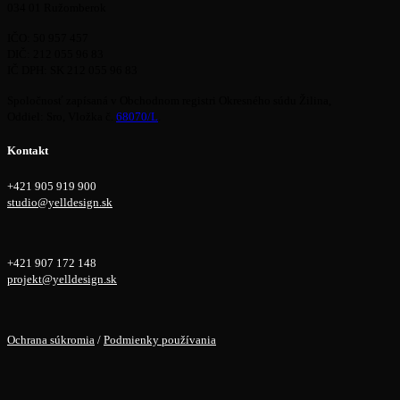
034 01 Ružomberok
IČO: 50 957 457
DIČ: 212 055 96 83
IČ DPH: SK 212 055 96 83
Spoločnosť zapísaná v Obchodnom registri Okresného súdu Žilina,
Oddiel: Sro, Vložka č.
68070/L
.
Kontakt
+421 905 919 900
studio@yelldesign.sk
+421 907 172 148
projekt@yelldesign.sk
Ochrana súkromia
/
Podmienky používania