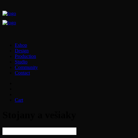
Eshop
Design
Production
Studio
Community
Contact
Cart
Stojany a vešiaky