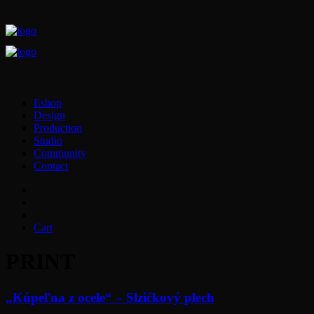
Eshop
Design
Production
Studio
Community
Contact
Cart
PRINT
„Kúpeľna z ocele“ – Slzičkový plech