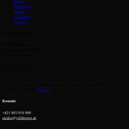
Design
Production
Studio
Community
Contact
Fakturačné údaje
YELL design, s.r.o.
Bystrická cesta 5646/55B,
034 01 Ružomberok
IČO: 50 957 457
DIČ: 212 055 96 83
IČ DPH: SK 212 055 96 83
Spoločnosť zapísaná v Obchodnom registri Okresného súdu Žilina,
Oddiel: Sro, Vložka č.
68070/L
.
Kontakt
+421 905 919 900
studio@yelldesign.sk